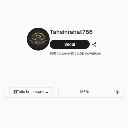
Tahsinrahat786
Segui
Condividi
958 follower
|
535.5k download
Tutte le immagini
Filtri