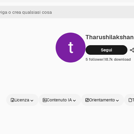
Tharushilakshan
Segui
C
5 follower
|
18.7k download
Licenza
Contenuto IA
Orientamento
T