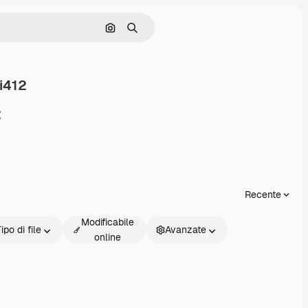
Cerca per immagine
Ricerca
i412
ondividi
Recente
Modificabile
ipo di file
Avanzate
online