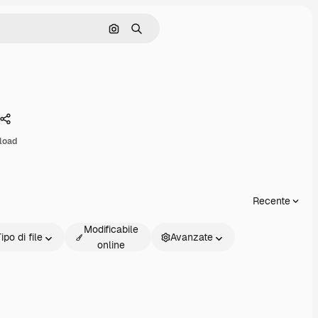
Cerca per immagine
Ricerca
Condividi
load
Recente
Modificabile
ipo di file
Avanzate
online