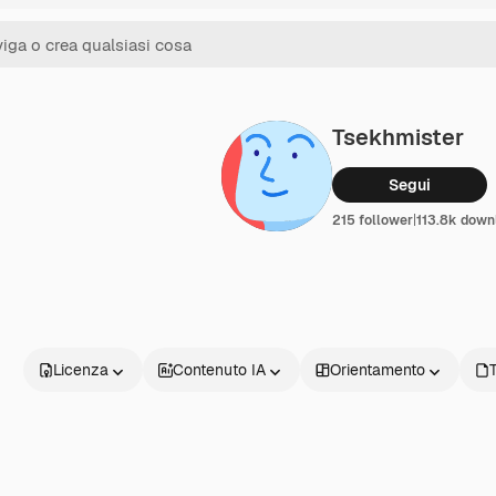
Tsekhmister
Segui
215 follower
|
113.8k down
Licenza
Contenuto IA
Orientamento
T