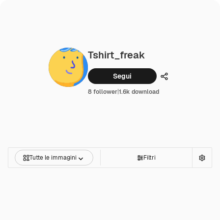
Tshirt_freak
Segui
Condividi
8 follower
|
1.6k download
Tutte le immagini
Filtri