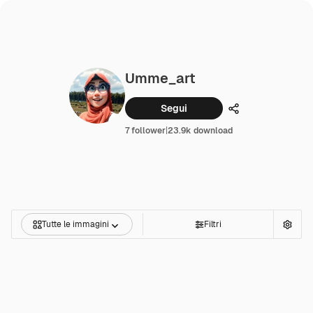
Umme_art
Segui
Condividi
7 follower
|
23.9k download
Tutte le immagini
Filtri