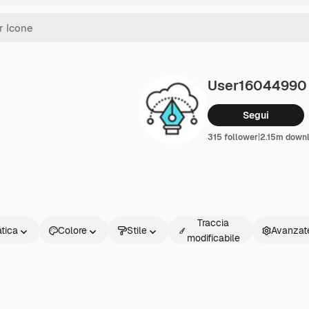
User16044990
Segui
315 follower
|
2.15m down
Traccia
atica
Colore
Stile
Avanzat
modificabile
a
ta
r
ccia