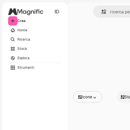
Crea
Home
Ricerca
Stock
Esplora
Strumenti
Icone
St
Tutte le immagini
Static
Vettori
Anima
Illustrazioni
Sticke
Foto
Interfa
PSD
Modelli