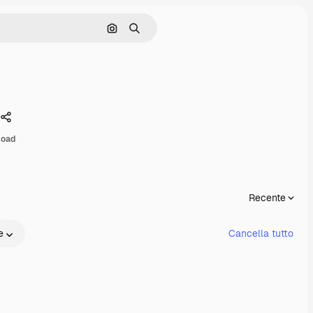
Cerca per immagine
Ricerca
Condividi
load
Recente
e
Cancella tutto