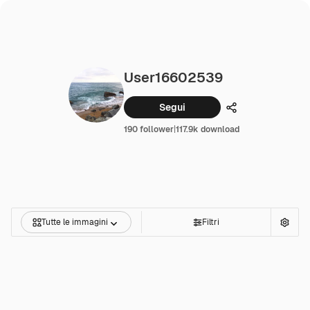
User16602539
Segui
Condividi
190 follower
|
117.9k download
Tutte le immagini
Filtri