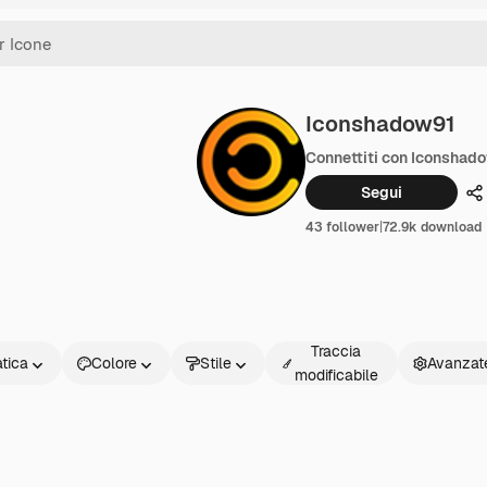
Iconshadow91
Connettiti con Iconshad
Segui
C
43 follower
|
72.9k download
Traccia
atica
Colore
Stile
Avanzat
modificabile
a
ta
r
ccia