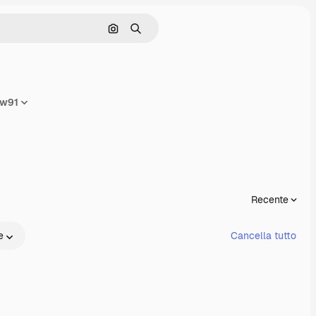
Cerca per immagine
Ricerca
ow91
ondividi
Recente
e
Cancella tutto