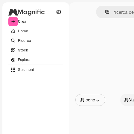
Crea
Home
Ricerca
Stock
Esplora
Strumenti
Icone
St
Tutte le immagini
Static
Vettori
Anima
Illustrazioni
Sticke
Foto
Interfa
PSD
Modelli