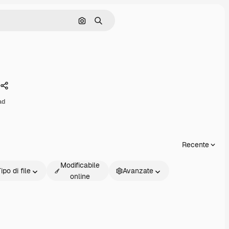
Cerca per immagine
Ricerca
Condividi
ad
Recente
Modificabile
ipo di file
Avanzate
online