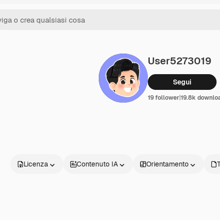
User5273019
Segui
19 follower
|
19.8k downlo
Licenza
Contenuto IA
Orientamento
T