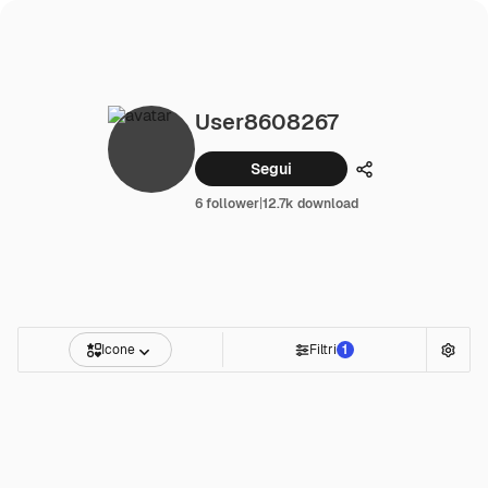
User8608267
Segui
Condividi
6 follower
|
12.7k download
Icone
Filtri
1