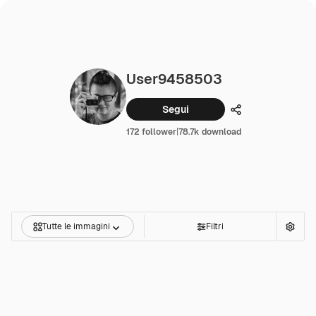
User9458503
Segui
Condividi
172 follower
|
78.7k download
Tutte le immagini
Filtri