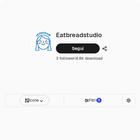
Eatbreadstudio
Segui
Condividi
3 follower
|
4.8k download
Icone
Filtri
1