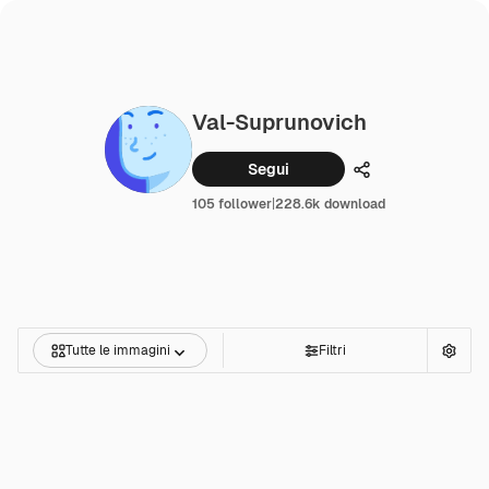
Val-Suprunovich
Segui
Condividi
105 follower
|
228.6k download
Tutte le immagini
Filtri