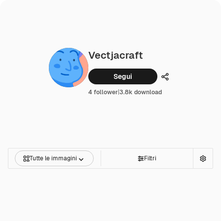
Vectjacraft
Segui
Condividi
4 follower
|
3.8k download
Tutte le immagini
Filtri