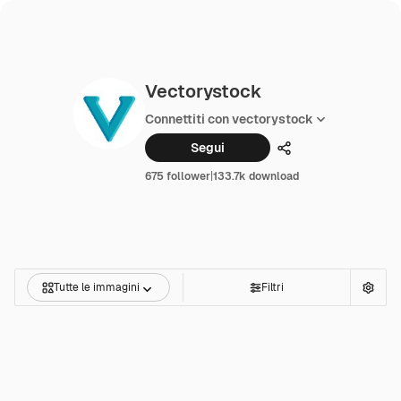
Vectorystock
Connettiti con vectorystock
Segui
Condividi
675 follower
|
133.7k download
Tutte le immagini
Filtri