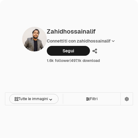
Zahidhossainalif
Connettiti con zahidhossainalif
Segui
Condividi
1.6k follower
|
497.1k download
Tutte le immagini
Filtri