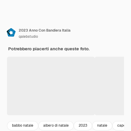
2023 Anno Con Bandiera Italia
qalebstudio
Potrebbero piacerti anche queste foto.
babbo natale
albero di natale
2023
natale
capoda