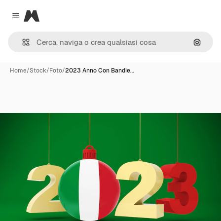
Magnific
Close menu
Cerca 
Home
/
Stock
/
Foto
/
2023 Anno Con Bandie…