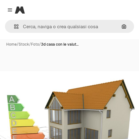
Magnific
Close menu
Cerca 
Home
/
Stock
/
Foto
/
3d casa con le valut…