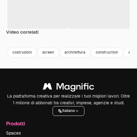
Video correlati
Premium
Premium
Generato dall'IA
Premium
Premium
Generato da
costruzioni
screen
architettura
construction
arch
La piattaforma creativa per realizzare i tuoi migliori lavori. Oltre
1 milione di abbonati tra creativi, imprese, agenzie e studi.
Italiano
Prodotti
Spaces