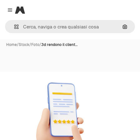
Magnific
Close menu
Cerca 
Home
/
Stock
/
Foto
/
3d rendono il client…