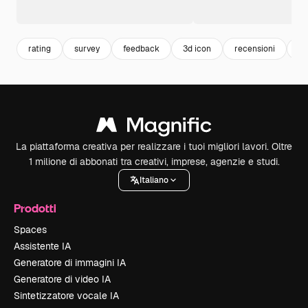
rating
survey
feedback
3d icon
recensioni
qu
La piattaforma creativa per realizzare i tuoi migliori lavori. Oltre
1 milione di abbonati tra creativi, imprese, agenzie e studi.
Italiano
Prodotti
Spaces
Assistente IA
Generatore di immagini IA
Generatore di video IA
Sintetizzatore vocale IA