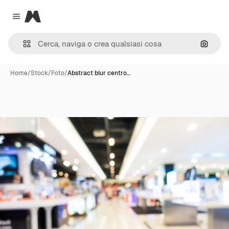
Magnific
Close menu
Cerca 
Home
/
Stock
/
Foto
/
Abstract blur centro…