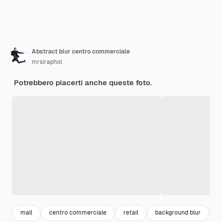
Abstract blur centro commerciale
mrsiraphol
Potrebbero piacerti anche queste foto.
mall
centro commerciale
retail
background blur
n