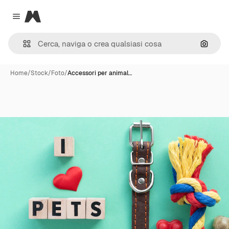
Magnific
Close menu
Cerca 
Home
/
Stock
/
Foto
/
Accessori per animal…