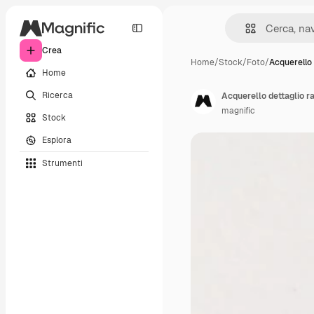
Crea
Home
/
Stock
/
Foto
/
Acquerello 
Home
Ricerca
Acquerello dettaglio r
magnific
Stock
Esplora
Strumenti