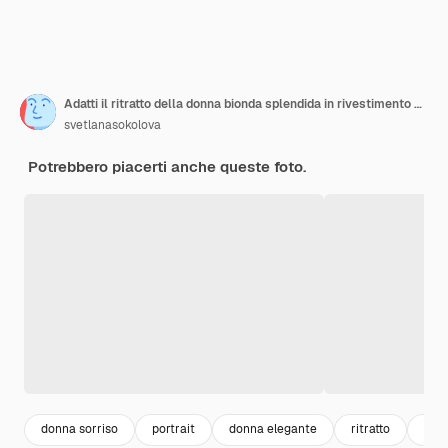
Adatti il ritratto della donna bionda splendida in rivestimento nero casuale alla moda che posa sulla parete beige. Occhiali retrò bianchi. Alta moda.
svetlanasokolova
Potrebbero piacerti anche queste foto.
donna sorriso
portrait
donna elegante
ritratto
don