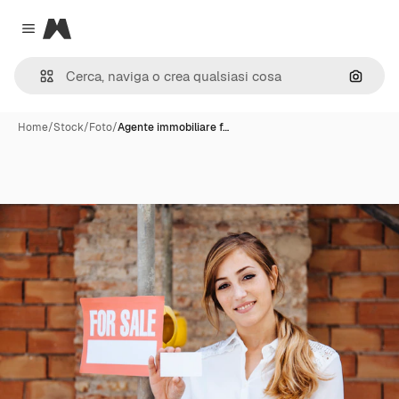
Magnific
Close menu
Cerca 
Home
/
Stock
/
Foto
/
Agente immobiliare f…