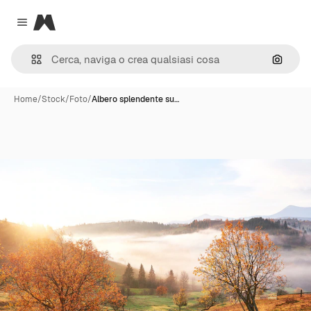
Magnific
Close menu
Cerca 
Home
/
Stock
/
Foto
/
Albero splendente su…