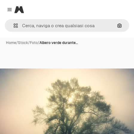
Magnific
Close menu
Cerca 
Home
/
Stock
/
Foto
/
Albero verde durante…