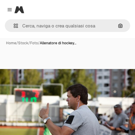
Magnific
Close menu
Cerca 
Home
/
Stock
/
Foto
/
Allenatore di hockey…