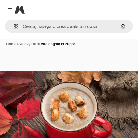
Magnific
Close menu
Cerca 
Home
/
Stock
/
Foto
/
Alto angolo di zuppa…