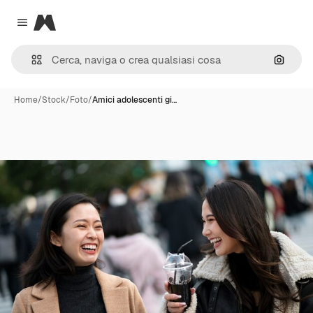
Magnific
Close menu
Cerca 
Home
/
Stock
/
Foto
/
Amici adolescenti gi…