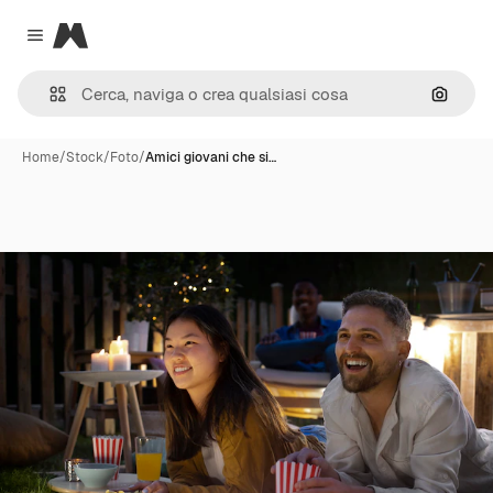
Magnific
Close menu
Cerca 
Home
/
Stock
/
Foto
/
Amici giovani che si…