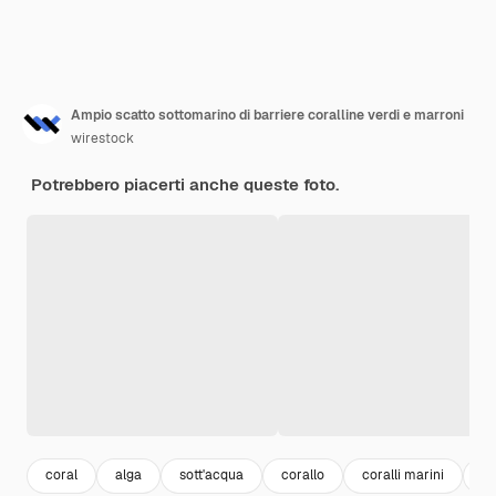
Ampio scatto sottomarino di barriere coralline verdi e marroni
wirestock
Potrebbero piacerti anche queste foto.
coral
alga
sott'acqua
corallo
coralli marini
u