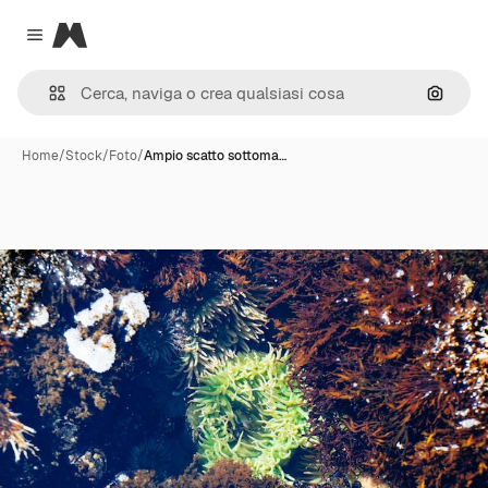
Magnific
Close menu
Cerca 
Home
/
Stock
/
Foto
/
Ampio scatto sottoma…