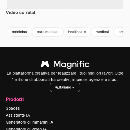
Video correlati
Premium
Premium
Generato dall'IA
Premium
Premium
Generato da
medicina
care medical
healthcare
medical
ambul
La piattaforma creativa per realizzare i tuoi migliori lavori. Oltre
1 milione di abbonati tra creativi, imprese, agenzie e studi.
Italiano
Prodotti
Spaces
Assistente IA
Generatore di immagini IA
Generatore di video IA