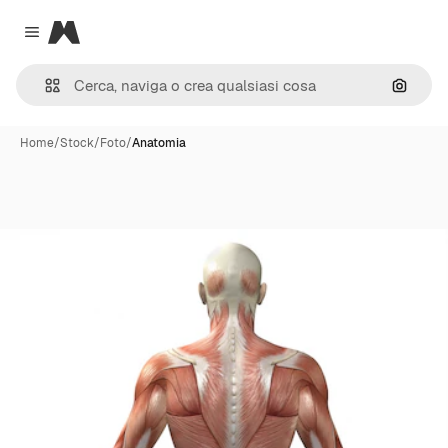
Magnific
Close menu
Cerca 
Home
/
Stock
/
Foto
/
Anatomia