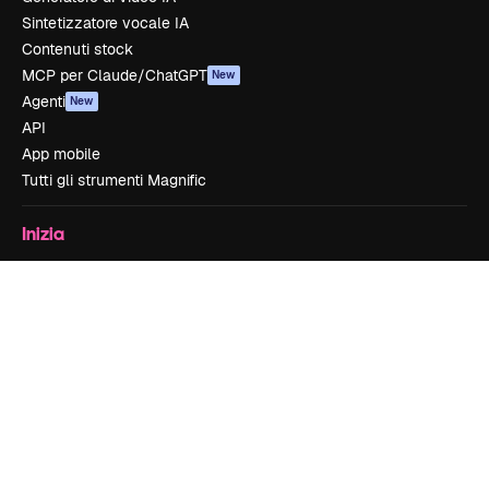
Sintetizzatore vocale IA
Contenuti stock
MCP per Claude/ChatGPT
New
Agenti
New
API
App mobile
Tutti gli strumenti Magnific
Inizia
Academy
Documentazione
Assistenza
Termini e condizioni
Politica sulla privacy
Originali
New
Politica dei cookie
Centro di fiducia
Affiliati