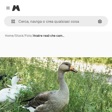
Magnific
Close menu
Cerca 
Home
/
Stock
/
Foto
/
Anatre reali che cam…