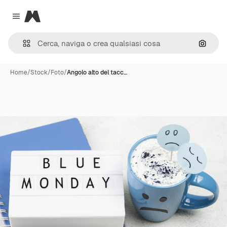
Magnific
Close menu
Cerca 
Home
/
Stock
/
Foto
/
Angolo alto del tacc…