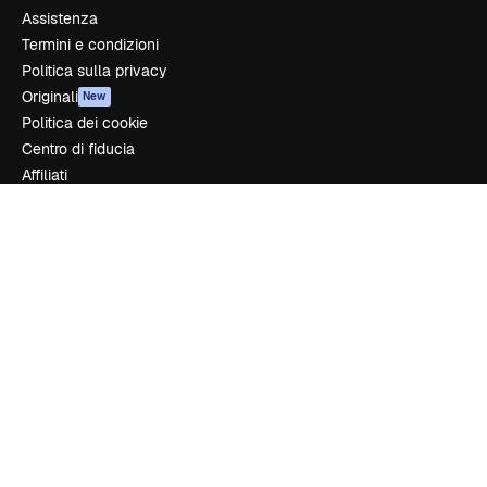
Assistenza
Termini e condizioni
Politica sulla privacy
Originali
New
Politica dei cookie
Centro di fiducia
Affiliati
Aziende
Azienda
Prezzi
Chi siamo
Recensioni
Lavora con noi
Cerca tendenze
Blog
Eventi
Slidesgo