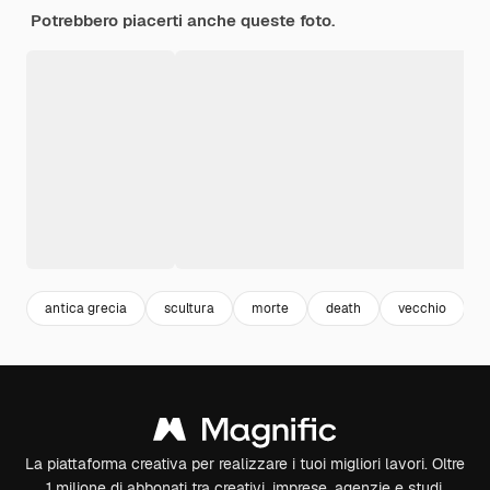
Potrebbero piacerti anche queste foto.
antica grecia
scultura
morte
death
vecchio
s
La piattaforma creativa per realizzare i tuoi migliori lavori. Oltre
1 milione di abbonati tra creativi, imprese, agenzie e studi.