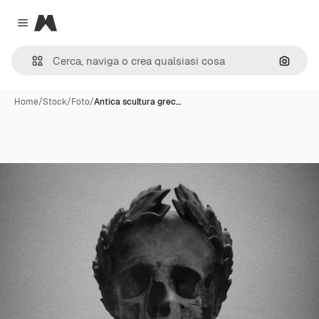
Magnific
Close menu
Cerca 
Home
/
Stock
/
Foto
/
Antica scultura grec…