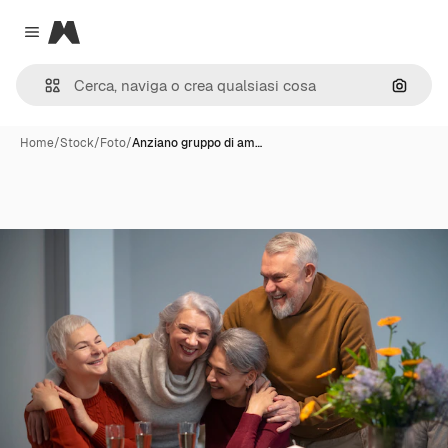
Magnific
Close menu
Cerca 
Home
/
Stock
/
Foto
/
Anziano gruppo di am…