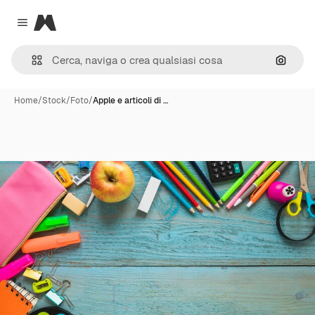
Magnific
Close menu
Cerca 
Home
/
Stock
/
Foto
/
Apple e articoli di …