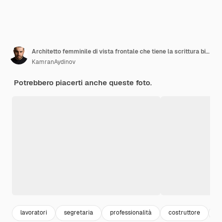
Architetto femminile di vista frontale che tiene la scrittura bianca di vendita sul blu
KamranAydinov
Potrebbero piacerti anche queste foto.
lavoratori
segretaria
professionalità
costruttore
b