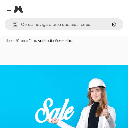
Magnific
Close menu
Cerca 
Home
/
Stock
/
Foto
/
Architetto femminile…