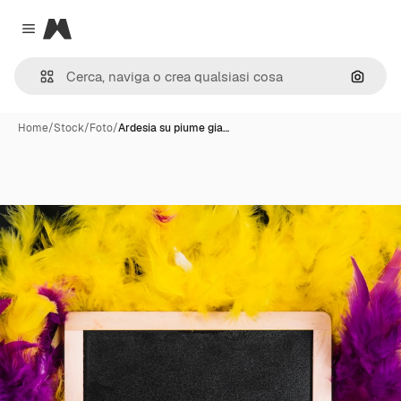
Magnific
Close menu
Cerca 
Home
/
Stock
/
Foto
/
Ardesia su piume gia…