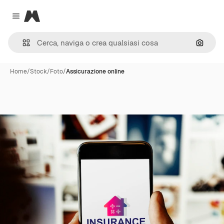
Magnific
Close menu
Cerca 
Home
/
Stock
/
Foto
/
Assicurazione online