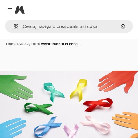
Magnific
Close menu
Cerca 
Home
/
Stock
/
Foto
/
Assortimento di conc…