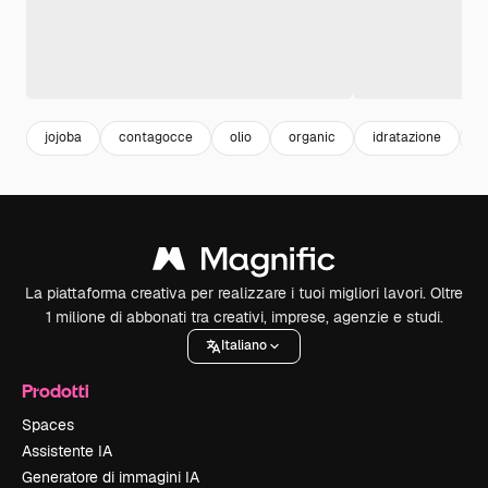
jojoba
contagocce
olio
organic
idratazione
h
La piattaforma creativa per realizzare i tuoi migliori lavori. Oltre
1 milione di abbonati tra creativi, imprese, agenzie e studi.
Italiano
Prodotti
Spaces
Assistente IA
Generatore di immagini IA