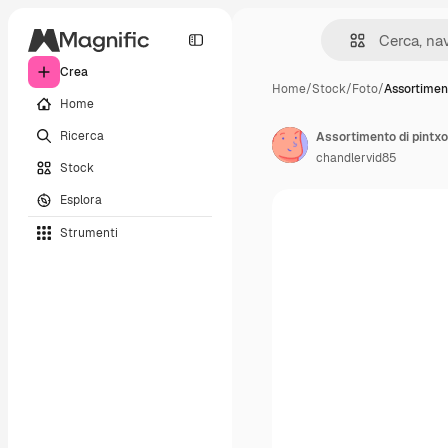
Crea
Home
/
Stock
/
Foto
/
Assortiment
Home
Ricerca
Assortimento di pintxo
chandlervid85
Stock
Esplora
Strumenti