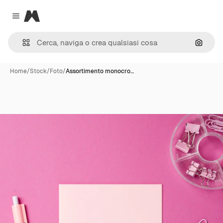
Magnific
Close menu
Cerca 
Home
/
Stock
/
Foto
/
Assortimento monocro…