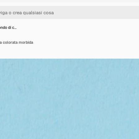
ondo di c…
ta colorata morbida