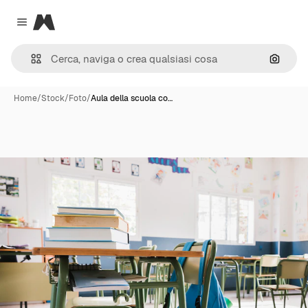
Magnific
Close menu
Cerca 
Home
/
Stock
/
Foto
/
Aula della scuola co…