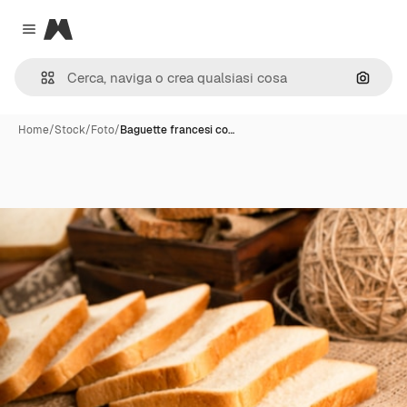
Magnific
Close menu
Cerca 
Home
/
Stock
/
Foto
/
Baguette francesi co…