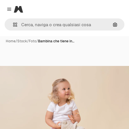
Magnific
Close menu
Cerca 
Home
/
Stock
/
Foto
/
Bambina che tiene in…