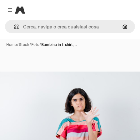
Magnific
Close menu
Cerca 
Home
/
Stock
/
Foto
/
Bambina in t-shirt, …