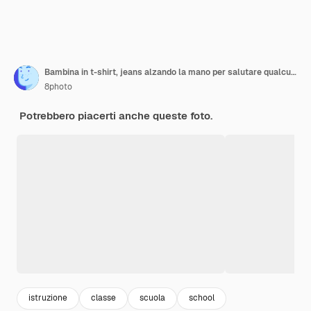
Bambina in t-shirt, jeans alzando la mano per salutare qualcuno, incurvando le labbra e guardando dispiaciuto, vista frontale.
8photo
Potrebbero piacerti anche queste foto.
istruzione
classe
scuola
school