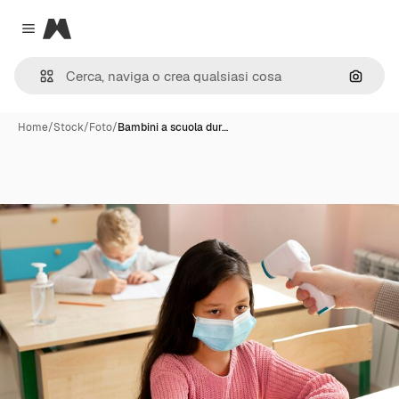
Magnific
Close menu
Cerca 
Home
/
Stock
/
Foto
/
Bambini a scuola dur…